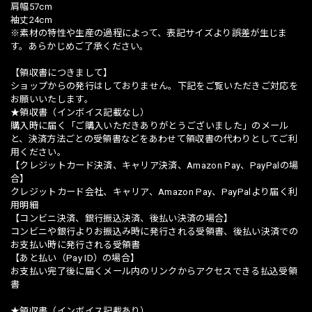
肩幅57cm
袖丈24cm
※素材の特性や生産の過程によって、表記サイズより誤差が生じま
す。あらかじめご了承ください。
【領収書につきまして】
ショップからの発行はしておりません。下記をご覧いただきご対応を
お願いいたします。
★領収書（インボイス記載なし）
購入時に届く「ご購入いただきありがとうございました」のメール
と、決済方法ごとの受領書などをあわせて領収書の代わりとしてご利
用ください。
【クレジットカード決済、キャリア決済、Amazon Pay、PayPalの場
合】
クレジットカード会社、キャリア、Amazon Pay、PayPalより届く利
用明細
【コンビニ決済、銀行振込決済、後払い決済の場合】
コンビニや銀行よりお振込み時に発行される受領書、後払い決済での
お支払い時に発行される受領書
【あと払い（Pay ID）の場合】
お支払い完了後に届くメール内のリンクからアクセスできる払込受領
書
★領収書（インボイス記載あり）