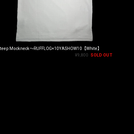
teep Mockneck〜RUFFLOG×10YASHOW10【White】
¥9,800
SOLD OUT