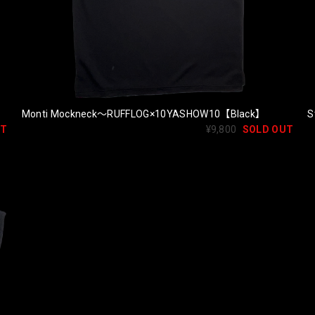
Monti Mockneck〜RUFFLOG×10YASHOW10【Black】
S
UT
¥9,800
SOLD OUT