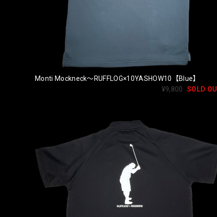
Monti Mockneck〜RUFFLOG×10YASHOW10【Blue】
¥9,800
SOLD O