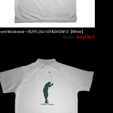
onti Mockneck〜RUFFLOG×10YASHOW10【White】
¥9,800
SOLD OUT