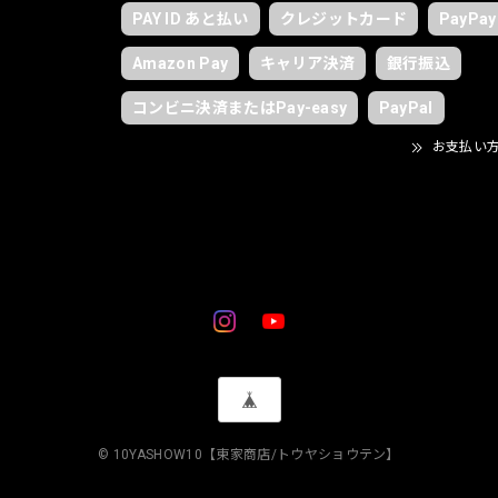
PAY ID あと払い
クレジットカード
PayPay
Amazon Pay
キャリア決済
銀行振込
コンビニ決済またはPay-easy
PayPal
お支払い
© 10YASHOW10【東家商店/トウヤショウテン】