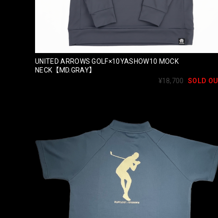
UNITED ARROWS GOLF×10YASHOW10 MOCK
NECK【MD.GRAY】
¥18,700
SOLD O