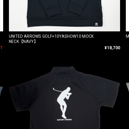
UNITED ARROWS GOLF×10YASHOW10 MOCK
M
NECK【NAVY】
UT
¥18,700