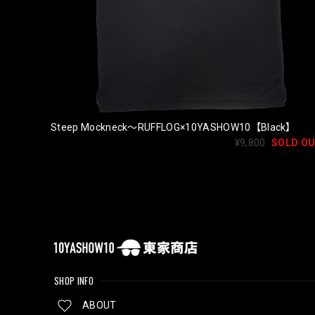
Steep Mockneck〜RUFFLOG×10YASHOW10【Black】
¥9,800
SOLD O
SHOP INFO
ABOUT