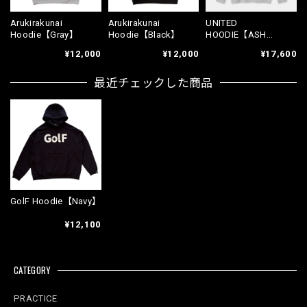
Arukirakunai
Arukirakunai
UNITED
Hoodie【Gray】
Hoodie【Black】
HOODIE【ASH
GRAY】
¥12,000
¥12,000
¥17,600
最近チェックした商品
GolF Hoodie【Navy】
¥12,100
CATEGORY
PRACTICE