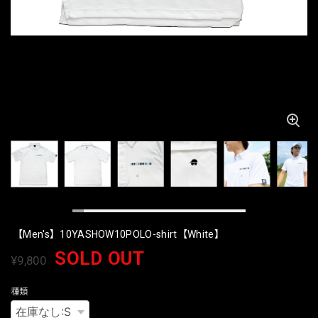
【Men's】10YASHOW10POLO-shirt【White】
SOLD OUT
¥9,800
種類