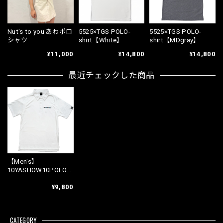
Nut's to you あわポロ
5525×TGS POLO-
5525×TGS POLO-
シャツ
shirt【White】
shirt【MDgray】
¥11,000
¥14,800
¥14,800
最近チェックした商品
【Men's】
10YASHOW10POLO-
shirt【White】
¥9,800
CATEGORY