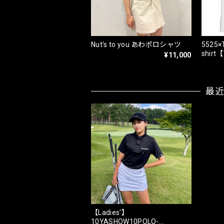
Nut's to you あわポロシャツ
5525×
shirt
¥11,000
最
【Ladies'】
10YASHOW10POLO-