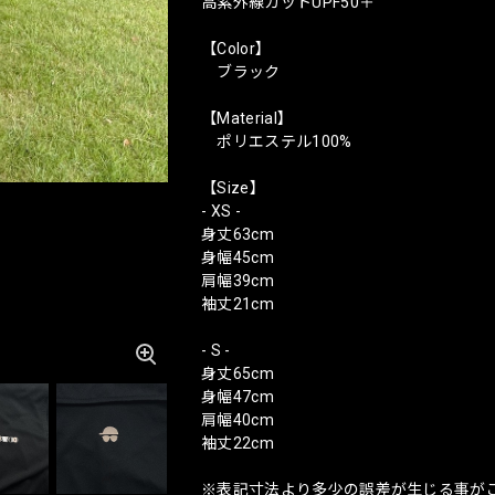
高紫外線カットUPF50＋
【Color】
ブラック
【Material】
ポリエステル100%
【Size】
- XS -
身丈63cm
身幅45cm
肩幅39cm
袖丈21cm
- S -
身丈65cm
身幅47cm
肩幅40cm
袖丈22cm
※表記寸法より多少の誤差が生じる事が