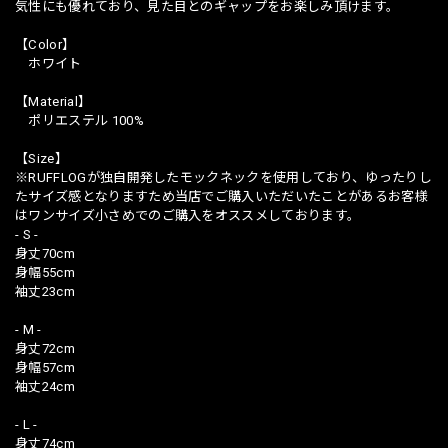
気性にも優れており、見た目とのギャップをお楽しみ頂けます。
【Color】
ホワイト
【Material】
ポリエステル 100%
【Size】
※RUFFLOGが独自開発したモックネックを使用しており、ゆったりし
たサイズ感となりますため当店でご購入いただいたことがあるお客様
はワンサイズ小さめでのご購入をオススメしております。
- S -
身丈70cm
身幅55cm
袖丈23cm
- M -
身丈72cm
身幅57cm
袖丈24cm
- L -
身丈74cm