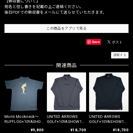
【領収書について】
宛名と但し書きを記載の上ご連絡ください。
後日PDFでの領収書をメールにて送らせていただきます。
この商品をアプリで見る
Save
通報する
関連商品
Monti Mockneck〜
UNITED ARROWS
UNITED ARROWS
RUFFLOG×10YASHO
GOLF×10YASHOW10
GOLF×10YASHOW10
W10【Blue】
MOCK
MOCK
¥9,800
¥18,700
¥18,700
NECK【MD.GRAY】
NECK【NAVY】