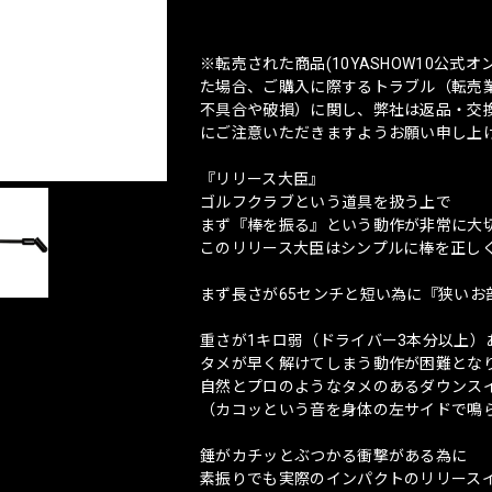
※転売された商品(10YASHOW10公
た場合、ご購入に際するトラブル（転売
不具合や破損）に関し、弊社は返品・交
にご注意いただきますようお願い申し上
『リリース大臣』
ゴルフクラブという道具を扱う上で
まず『棒を振る』という動作が非常に大
このリリース大臣はシンプルに棒を正し
まず長さが65センチと短い為に『狭いお
重さが1キロ弱（ドライバー3本分以上）
タメが早く解けてしまう動作が困難とな
自然とプロのようなタメのあるダウンス
（カコッという音を身体の左サイドで鳴
錘がカチッとぶつかる衝撃がある為に
素振りでも実際のインパクトのリリース