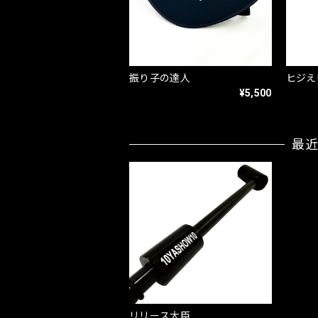
振り子の達人
ヒジえ
¥5,500
最
リリース大臣