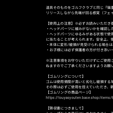
道具そのものをゴルフクラブと同じ『偏
リリースしながら先端が回る感覚（フェ
【使用上の注意】※必ずお読みいただき
・ヘッドパーツに緩みがないかを確認し
・ヘッドパーツにゆるみがある状態で使
に当たることが考えられます。安全上、
・本体に変形/破損が見受けられる場合
・お子様には必ず保護者の方が付き添い
※注意事項をお守りいただけずにご使用
ねますのでご了承くださいますようお願
【ゴムリングについて】
ゴムは使用頻度が高いと劣化し破損する
その際は必ずご使用を控えていただき、
【ゴムリングの商品ページ】
https://touyasyouten.base.shop/items
【領収書につきまして】