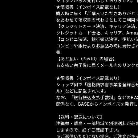
ショップからの発行はしておりません。
★領収書（インボイス記載なし）
購入時に届く「ご購入いただきありがと
をあわせて領収書の代わりとしてご利用
【クレジットカード決済、キャリア決済、Ama
クレジットカード会社、キャリア、Amazon
【コンビニ決済、銀行振込決済、後払い
コンビニや銀行よりお振込み時に発行さ
書
【あと払い（Pay ID）の場合】
お支払い完了後に届くメール内のリンク
★領収書（インボイス記載あり）
ショップ側で「適格請求書事業者登録番
ル）などに記載されます。
なお、「銀行振込支払手数料」などのBA
関係なく、BASEからインボイスを発行
【送料・配送について】
沖縄県・離島・一部地域で別途送料が必
しますので、必ずご確認下さい。
※ご返信いただけない場合、ご注文がキ