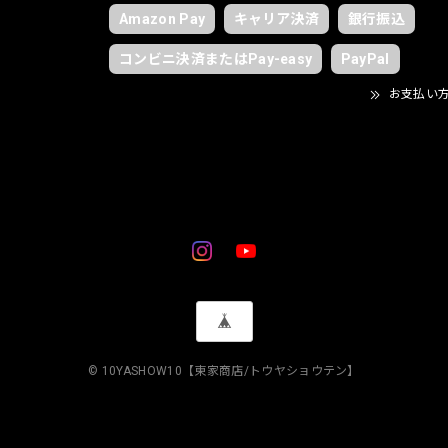
Amazon Pay
キャリア決済
銀行振込
コンビニ決済またはPay-easy
PayPal
お支払い
© 10YASHOW10【東家商店/トウヤショウテン】