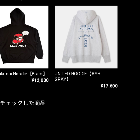
rakunai Hoodie【Black】
UNITED HOODIE【ASH
GRAY】
¥12,000
¥17,600
近チェックした商品