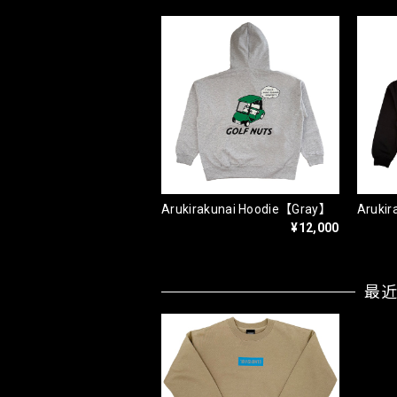
Arukirakunai Hoodie【Gray】
Aruki
¥12,000
最