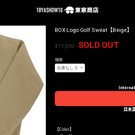
BOX Logo Golf Sweat【Beige】
SOLD OUT
¥11,000
種類
Interna
日本
【Color】