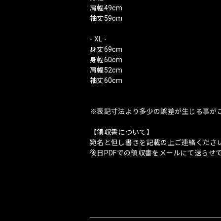
肩幅49cm
袖丈59cm
- XL -
身丈69cm
身幅60cm
肩幅52cm
袖丈60cm
※表記寸法より多少の誤差が生じる事が
【領収書について】
宛名と但し書きを記載の上ご連絡くださ
後日PDFでの領収書をメールにて送らせ