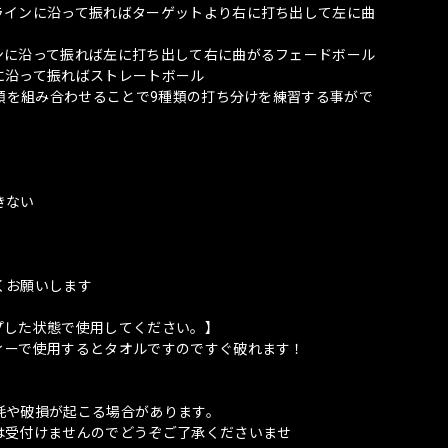
ラインに沿って振ればターゲットより右に打ち出して左に曲
ンに沿って振れば左に打ち出して右に曲がるフェードボール
に沿って振ればストレートボール
種類を組み合わせることで9種類の打ち分けを練習する事がで
きない
くお願いします
プした状態で使用してください。】
ィーで使用するとタオルですのですぐ破れます！
耗や破損が起こる場合があります。
は受付けませんのでどうぞご了承くださいませ