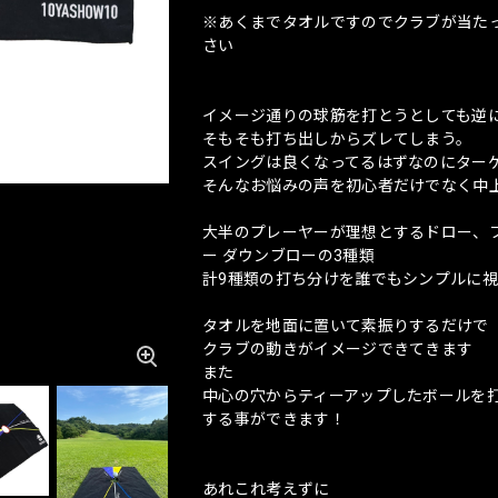
※あくまでタオルですのでクラブが当た
さい
イメージ通りの球筋を打とうとしても逆
そもそも打ち出しからズレてしまう。
スイングは良くなってるはずなのにター
そんなお悩みの声を初心者だけでなく中
大半のプレーヤーが理想とするドロー、フ
ー ダウンブローの3種類
計9種類の打ち分けを誰でもシンプルに視
タオルを地面に置いて素振りするだけで
クラブの動きがイメージできてきます
また
中心の穴からティーアップしたボールを
する事ができます！
あれこれ考えずに