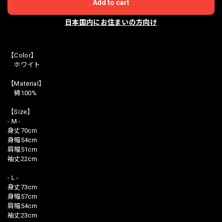
Add to cart
日本国内にお住まいの方向け
【Color】
ホワイト
【Material】
綿100%
【Size】
- M -
身丈70cm
身幅54cm
肩幅51cm
袖丈22cm
- L -
身丈73cm
身幅57cm
肩幅54cm
袖丈23cm