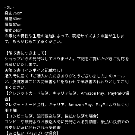
- XL -
身丈76cm
身幅60cm
肩幅57cm
袖丈24cm
※素材の特性や生産の過程によって、表記サイズより誤差が生じま
す。あらかじめご了承ください。
【領収書につきまして】
ショップからの発行はしておりません。下記をご覧いただきご対応を
お願いいたします。
★領収書（インボイス記載なし）
購入時に届く「ご購入いただきありがとうございました」のメール
と、決済方法ごとの受領書などをあわせて領収書の代わりとしてご利
用ください。
【クレジットカード決済、キャリア決済、Amazon Pay、PayPalの場
合】
クレジットカード会社、キャリア、Amazon Pay、PayPalより届く利
用明細
【コンビニ決済、銀行振込決済、後払い決済の場合】
コンビニや銀行よりお振込み時に発行される受領書、後払い決済での
お支払い時に発行される受領書
【あと払い（Pay ID）の場合】