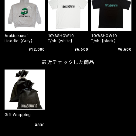
Arukirakunai
10YASHOW10
10YASHOW10
Hoodie【Gray】
T/sh【white】
T/sh【black】
¥12,000
¥6,600
¥6,600
最近チェックした商品
Gift Wrapping
¥330