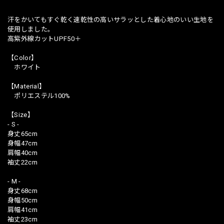
汗をかいてもすぐ乾く速乾性の高いサラッとした着心地のいい生地を
使用しました。
高紫外線カットUPF50＋
【Color】
ホワイト
【Material】
ポリエステル100%
【Size】
- S -
身丈65cm
身幅47cm
肩幅40cm
袖丈22cm
- M -
身丈68cm
身幅50cm
肩幅41cm
袖丈23cm