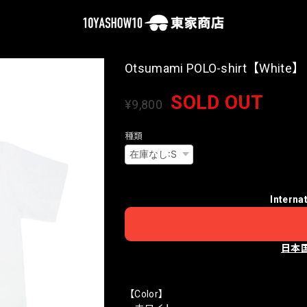
Otsumami POLO-shirt【White】
SOLD OUT
¥9,800
種類
Interna
日本
【Color】