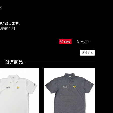
4
願い致します。
/68981131
Save
通報する
関連商品