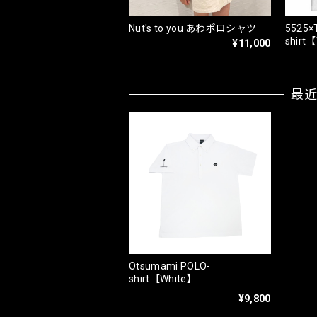
Nut's to you あわポロシャツ
5525×
shirt
¥11,000
最
Otsumami POLO-
shirt【White】
¥9,800