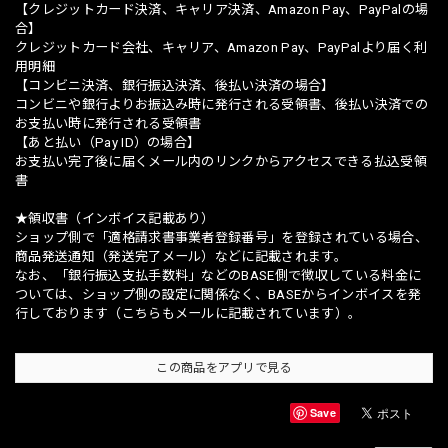
【クレジットカード決済、キャリア決済、Amazon Pay、PayPalの場
合】
クレジットカード会社、キャリア、Amazon Pay、PayPalより届く利
用明細
【コンビニ決済、銀行振込決済、後払い決済の場合】
コンビニや銀行よりお振込み時に発行される受領書、後払い決済での
お支払い時に発行される受領書
【あと払い（Pay ID）の場合】
お支払い完了後に届くメール内のリンクからアクセスできる払込受領
書
★領収書（インボイス記載あり）
ショップ側で「適格請求書事業者登録番号」を登録されている場合、
商品発送通知（発送完了メール）などに記載されます。
なお、「銀行振込支払手数料」などのBASE側で徴収している料金に
ついては、ショップ側の設定に関係なく、BASEからインボイスを発
行しております（こちらもメールに記載されています）。
この商品をアプリで見る
Save