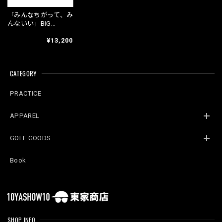
「みんなちがって、み
んないい」BIG
Sweat【Black】
¥13,200
CATEGORY
PRACTICE
APPAREL
GOLF GOODS
Book
SHOP INFO