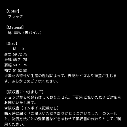
【Color】
ブラック
【Material】
綿100%（裏パイル）
【Size】
Ｍ Ｌ XL
身丈 69 72 75
身幅 68 71 75
肩幅 68 71 75
袖丈 51 52 53
※素材の特性や生産の過程によって、表記サイズより誤差が生じま
す。あらかじめご了承ください。
【領収書につきまして】
ショップからの発行はしておりません。下記をご覧いただきご対応を
お願いいたします。
★領収書（インボイス記載なし）
購入時に届く「ご購入いただきありがとうございました」のメール
と、決済方法ごとの受領書などをあわせて領収書の代わりとしてご利
用ください。