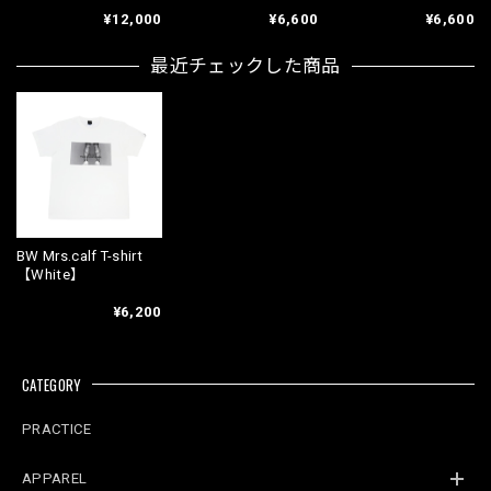
¥12,000
¥6,600
¥6,600
最近チェックした商品
BW Mrs.calf T-shirt
【White】
¥6,200
CATEGORY
PRACTICE
APPAREL