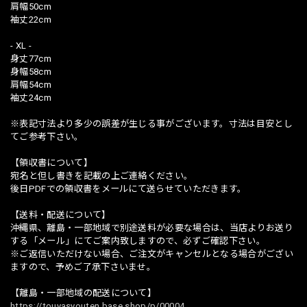
肩幅50cm
袖丈22cm
- XL -
身丈77cm
身幅58cm
肩幅54cm
袖丈24cm
※表記寸法より多少の誤差が生じる事がございます。寸法は目安とし
てご参考下さい。
【領収書について】
宛名と但し書きを記載の上ご連絡ください。
後日PDFでの領収書をメールにて送らせていただきます。
【送料・配送について】
沖縄県、離島・一部地域で別途送料が必要な場合は、当店よりお送り
する「メール」にてご案内致しますので、必ずご確認下さい。
※ご返信いただけない場合、ご注文がキャンセルとなる場合がござい
ますので、予めご了承下さいませ。
【離島・一部地域の配送について】
https://touyasyouten.base.shop/p/00004