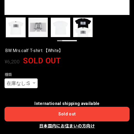
BW Mrs.calf T-shirt 【White】
SOLD OUT
¥6,200
種類
International shipping available
Sold out
日本国内にお住まいの方向け