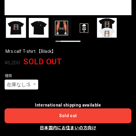
Mrs.calf T-shirt 【Black】
SOLD OUT
¥6,200
種類
International shipping available
Sold out
日本国内にお住まいの方向け