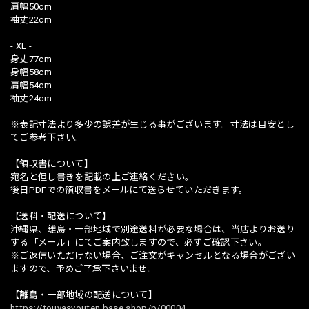
肩幅50cm
袖丈22cm
- XL -
身丈77cm
身幅58cm
肩幅54cm
袖丈24cm
※表記寸法より多少の誤差が生じる事がございます。寸法は目安とし
てご参考下さい。
【領収書について】
宛名と但し書きを記載の上ご連絡ください。
後日PDFでの領収書をメールにて送らせていただきます。
【送料・配送について】
沖縄県、離島・一部地域で別途送料が必要な場合は、当店よりお送り
する「メール」にてご案内致しますので、必ずご確認下さい。
※ご返信いただけない場合、ご注文がキャンセルとなる場合がござい
ますので、予めご了承下さいませ。
【離島・一部地域の配送について】
https://touyasyouten.base.shop/p/00004